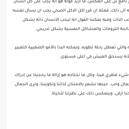
ير نافع بل على العكس، ما اريد قوله هو انه يجب على كل انسان
ه الى ذلك، فمثلا ان قرر اكل الاكل الصحي يجب ان يسال نفسه
 الذات ومنه يمكننا القول انه ليحب الانسان ذاته بشكل
لجة الترومات والمشاكل النفسية بشكل تدريجي.
ته والتي تعطل رحلة تطوره، ويمكنه البدا بالأمو الصغيرة كتغيير
ته لأنه يستحق العيش في اعلى مستوى.
يء فطري فينا، وكل ما نحتاجه هو إزالة ما يحجبنا عن إدراك
مال وحب. حينها نشعر بالامتنان لذاتنا وتكويننا، ونرى الجمال
نا أرقى، وينعكس ذلك على نظرتنا للحياة.